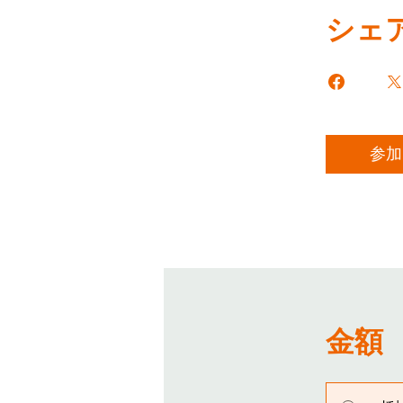
シェ
参加
金額