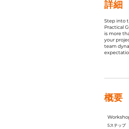
詳細
Step into 
Practical 
is more th
your proje
team dynam
expectation
概要
Workshop
.
5ステップ