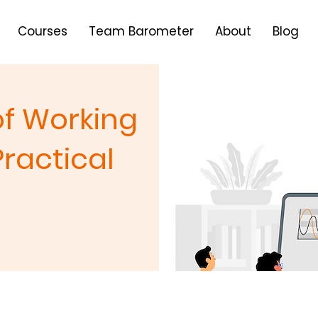
Courses
Team Barometer
About
Blog
of Working
ractical