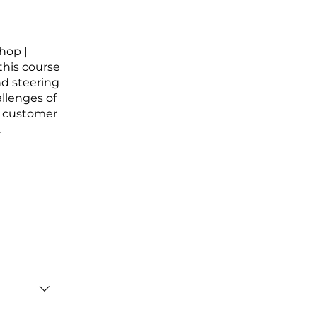
hop |
this course
nd steering
allenges of
t customer
.