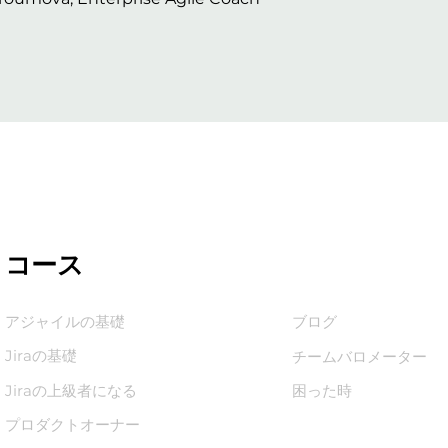
​コース
ナレッジベ
アジャイルの基礎
ブログ
Jiraの基礎
チームバロメーター
Jiraの上級者になる
困った時
プロダクトオーナー