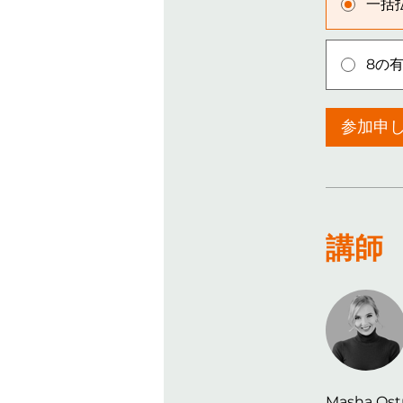
一括
8の
参加申
講師
Masha Ost