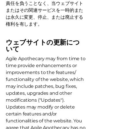
責任を負うことなく、当ウェブサイト
またはその関連サービスを一時的また
は永久に変更、停止、または廃止する
権利を有します。
ウェブサイトの更新につ
いて
Agile Apothecary may from time to
time provide enhancements or
improvements to the features/
functionality of the website, which
may include patches, bug fixes,
updates, upgrades and other
modifications ("Updates").
Updates may modify or delete
certain features and/or
functionalities of the website. You
agree that Agile Apothecary has no