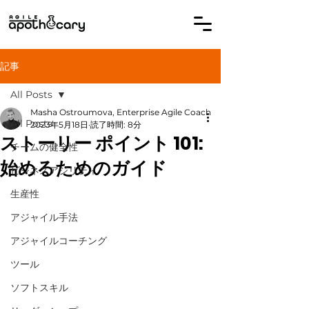
記事
All Posts
Masha Ostroumova, Enterprise Agile Coach
All Posts
2023年5月18日
読了時間: 8分
ストーリー ポイント 101:
チームの健全性
始めるためのガイド
ビジネスアジリティ
生産性
アジャイル手法
アジャイルコーチング
ツール
ソフトスキル