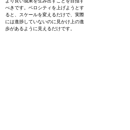
より良い成果を生み出すことを目指す
べきです。ベロシティを上げようとす
ると、スケールを変えるだけで、実際
には進捗していないのに見かけ上の進
歩があるように見えるだけです。
ルール9: 見積もりを後で変更して
も良いが、深く考えすぎない
「3」と見積もった項目が実は「13」だ
ったと気づいた場合、その見積もりを
変更しても問題ありません。ただし、
見積もりを何度も再評価するのは時間
の無駄です。範囲が明確であれば、見
積もりはその役割を果たしたと言えま
す。