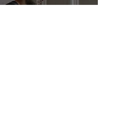
リーダーシップ
成功するプロダクトオーナ
ーの 7 つの秘密
Masha Ostroumova, Enterprise Agile Coach
2022年8月19日
読了時間: 5分
アジャイル変革
アジャイル変革を成功させ