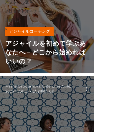
アジャイル変革
プロダクトオーナー
目標設定
AI
アジャイルコーチング
アジャイルを初めて学ぶあ
なたへ - どこから始めれば
いいの？
Masha Ostroumova, Enterprise Agile Coach
2024年7月1日
読了時間: 6分