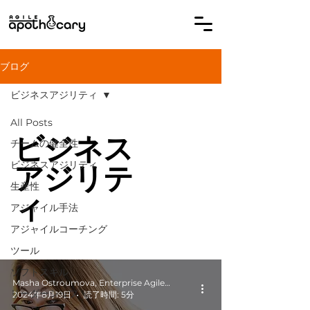
ブログ
ビジネスアジリティ
All Posts
ビジネス
チームの健全性
アジリテ
ビジネスアジリティ
生産性
ィ
アジャイル手法
アジャイルコーチング
ツール
ソフトスキル
Masha Ostroumova, Enterprise Agile Coach
リーダーシップ
2024年8月19日
読了時間: 5分