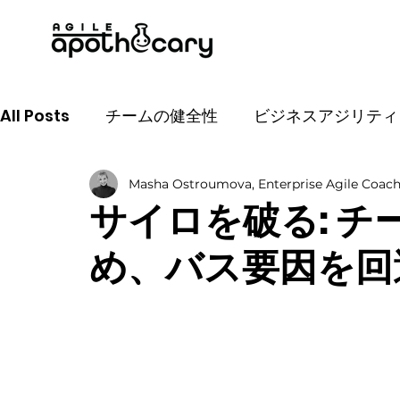
All Posts
チームの健全性
ビジネスアジリティ
Masha Ostroumova, Enterprise Agile Coac
アジャイルコーチング
ツール
ソフトスキ
サイロを破る: 
め、バス要因を回
プロダクトオーナー
目標設定
AI