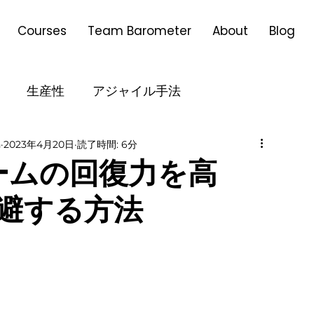
Courses
Team Barometer
About
Blog
生産性
アジャイル手法
h
2023年4月20日
読了時間: 6分
ル
リーダーシップ
アジャイル変革
チームの回復力を高
避する方法