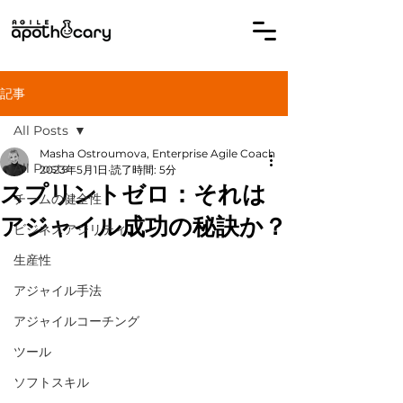
記事
All Posts
Masha Ostroumova, Enterprise Agile Coach
All Posts
2023年5月1日
読了時間: 5分
スプリントゼロ：それは
チームの健全性
アジャイル成功の秘訣か？
ビジネスアジリティ
生産性
アジャイル手法
アジャイルコーチング
ツール
ソフトスキル