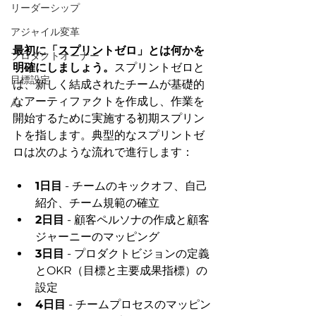
リーダーシップ
アジャイル変革
最初に「スプリントゼロ」とは何かを
プロダクトオーナー
明確にしましょう。
スプリントゼロと
目標設定
は、新しく結成されたチームが基礎的
なアーティファクトを作成し、作業を
AI
開始するために実施する初期スプリン
トを指します。典型的なスプリントゼ
ロは次のような流れで進行します：
1日目
 - チームのキックオフ、自己
紹介、チーム規範の確立
2日目
 - 顧客ペルソナの作成と顧客
ジャーニーのマッピング
3日目
 - プロダクトビジョンの定義
とOKR（目標と主要成果指標）の
設定
4日目
 - チームプロセスのマッピン